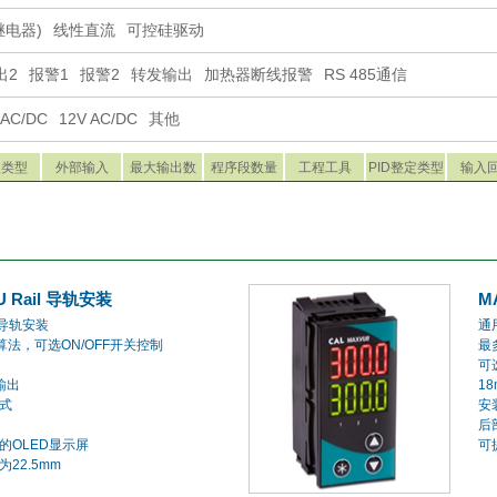
继电器)
线性直流
可控硅驱动
出2
报警1
报警2
转发输出
加热器断线报警
RS 485通信
 AC/DC
12V AC/DC
其他
入类型
外部输入
最大输出数
程序段数量
工程工具
PID整定类型
输入
U Rail 导轨安装
M
准导轨安装
通
算法，可选ON/OFF开关控制
最
可
输出
1
式
安
后
的OLED显示屏
可
22.5mm