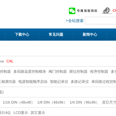
>全站搜索
下载中心
常见问题
新闻中心
low
CAL
控制器
多回路温度控制模块
阀门控制器
限位控制器
程序控制器
多
三相调功器
电源智能顺序启动
智能记录仪
多路记录仪
单回路过程控
盘)
）
1/16 DIN（48x48）
1/8 DIN（48x96）
1/4 DIN（96x96）
其它尺
双行4位
LCD显示
其它显示