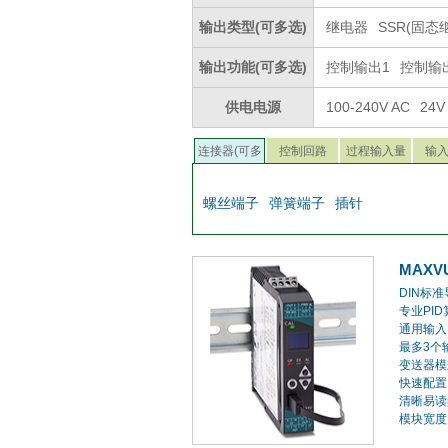
输出类型(可多选)
继电器
SSR(固态
输出功能(可多选)
控制输出1
控制输
供电电源
100-240V AC
24V
连接器(可多
控制回路
过程输入量
输
选)
螺丝端子
弹簧端子
插针
MAXV
DIN标
专业PID
通用输入
最多3个
变送器模
快速配置
清晰易读
模块宽度为