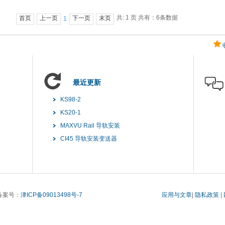
共: 1 页 共有：6条数据
首页
上一页
下一页
末页
1
最近更新
KS98-2
KS20-1
MAXVU Rail 导轨安装
CI45 导轨安装变送器
ICP备案号：
津ICP备09013498号-7
应用与文章
|
隐私政策
|