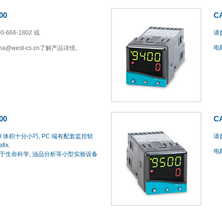
00
C
-666-1802
或
请拨
电邮
ina@west-cs.cn了解产品详情。
00
C
00 体积十分小巧, PC 端有配套监控软
请拨
fix.
电邮
于生命科学, 油品分析等小型实验设备