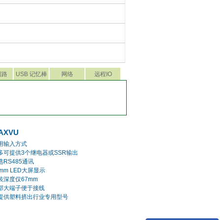
回路
USB 记忆棒
网络
远程IO
AXVU
用输入方式
多可提供3个继电器或SSR输出
选RS485通讯
8mm LED大屏显示
装深度仅67mm
部大端子便于接线
提供塑料挤出行业专用型号