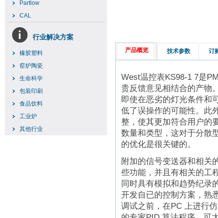
Partlow
CAL
行业解决方案
产品概览
技术参数
订
橡胶塑料
窑炉陶瓷
West温控表KS98-1 
生命科学
贵反馈意见相结合的产物。高
包装印刷
即使在恶劣的灯光条件和
食品饮料
低了误操作的可能性。此
工业炉
整，使其更加符合用户的要求
其他行业
数量和类型，这对于分散
的优化是很关键的。
附加的信号变送器和相关
些功能，并且有相关的工
同时具有模拟和趋势纪录
开发自已的控制方案，熟
调试之前，在PC 上进行
的专家PID 算法程序，